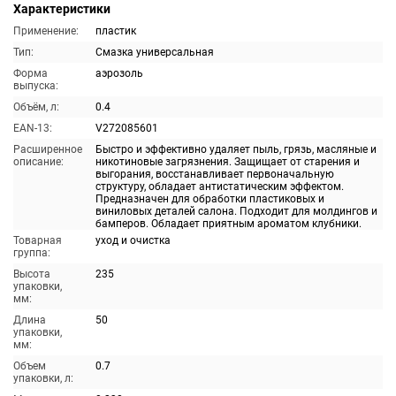
Характеристики
Применение:
пластик
Тип:
Смазка универсальная
Форма
аэрозоль
выпуска:
Объём, л:
0.4
EAN-13:
V272085601
Расширенное
Быстро и эффективно удаляет пыль, грязь, масляные и
описание:
никотиновые загрязнения. Защищает от старения и
выгорания, восстанавливает первоначальную
структуру, обладает антистатическим эффектом.
Предназначен для обработки пластиковых и
виниловых деталей салона. Подходит для молдингов и
бамперов. Обладает приятным ароматом клубники.
Товарная
уход и очистка
группа:
Высота
235
упаковки,
мм:
Длина
50
упаковки,
мм:
Объем
0.7
упаковки, л: