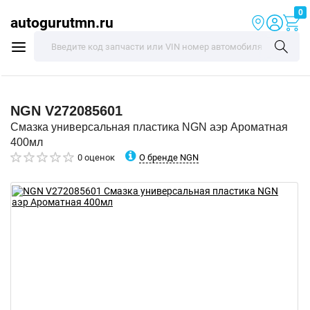
0
autogurutmn.ru
NGN
V272085601
Смазка универсальная пластика NGN аэр Ароматная
400мл
О бренде NGN
0 оценок