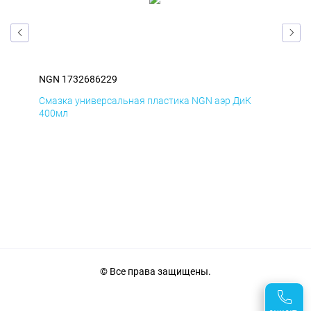
NGN 1732686229
NG
Смазка универсальная пластика NGN аэр ДиК
Сма
400мл
40
© Все права защищены.